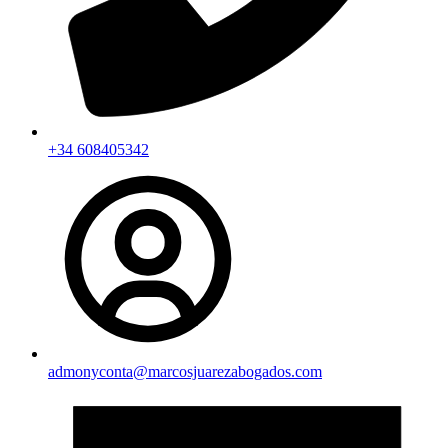
+34 608405342
admonyconta@marcosjuarezabogados.com