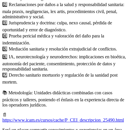
2️⃣ Reclamaciones por daños a la salud y responsabilidad sanitaria:
mala praxis, negligencias, lex artis, procedimientos civil, penal,
administrativo y social.
3️⃣ Jurisprudencia y doctrina: culpa, nexo causal, pérdida de
oportunidad y error de diagnóstico.
4️⃣ Prueba pericial médica y valoración del daño para la
indemnización.
5️⃣ Mediación sanitaria y resolución extrajudicial de conflictos.
6️⃣ IA, neurotecnología y neuroderechos: implicaciones en bioética,
autonomía del paciente, consentimiento, protección de datos y
responsabilidad sanitaria.
7️⃣ Derecho sanitario mortuorio y regulación de la sanidad post
mortem.
📚 Metodología: Unidades didácticas combinadas con casos
prácticos y talleres, poniendo el énfasis en la experiencia directa de
los operadores jurídicos.
📄
https://www.icam.es/cursos/cache/P_CEI_descripcion_25490.html
Será un placer compartir conocimientos y experiencias en un área